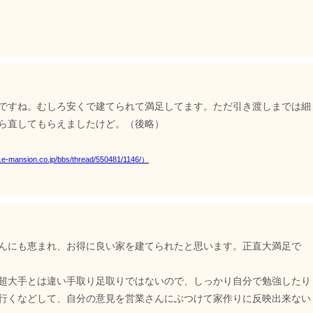
ですね。むしろ安くで建てられて満足してます。ただ引き渡しまでは細
ら直してもらえましたけど。（後略）
ion.co.jp/bbs/thread/550481/1146/）
んにも恵まれ、お得に良い家を建てられたと思います。正直大満足で
超大手とは違い手取り足取りではないので、しっかり自分で勉強したり
行くなどして、自分の意見を営業さんにぶつけて家作りに反映出来ない