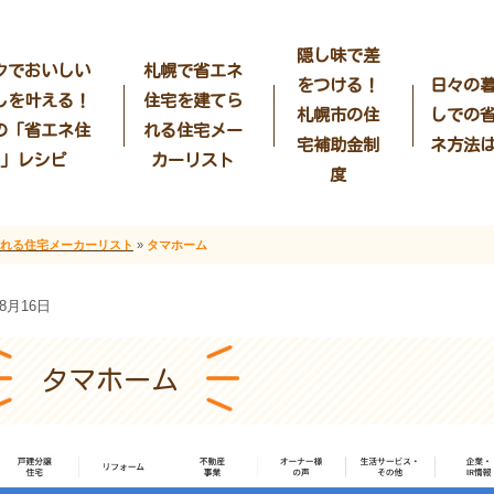
隠し味で差
クでおいしい
札幌で省エネ
をつける！
日々の
しを叶える！
住宅を建てら
札幌市の住
しでの
の「省エネ住
れる住宅メー
宅補助金制
ネ方法
」レシピ
カーリスト
度
れる住宅メーカーリスト
»
タマホーム
年8月16日
タマホーム