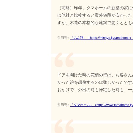
（前略）昨年、タマホームの新築の家に
は他社と比較すると案外値段が安かった
すが、木造の本格的な建築で驚くととも
引用元：
「みん評」（https://minhyo.jp/tamahome）
ドアを開けた時の花柄の壁は、お客さん
がった絵を想像するのは難しかったです
おかげで、外出の時も帰宅した時も、一
引用元：
「タマホーム」（https://www.tamahome.jp/vo