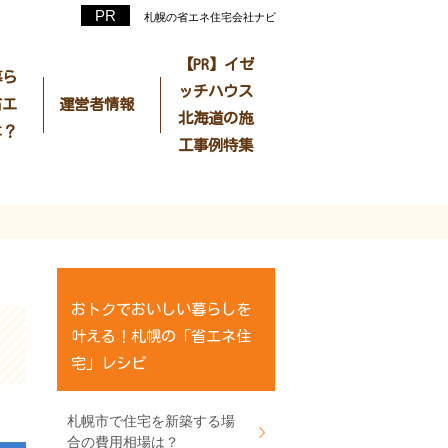
札幌の省エネ住宅会社ナビ
【PR】イゼ
暮ら
ッチハウス
省エ
運営者情報
北海道の施
は？
工事例特集
おトクでおいしい暮らしを
叶える！札幌の「省エネ住
宅」レシピ
札幌市で住宅を新築する場
合の費用相場は？