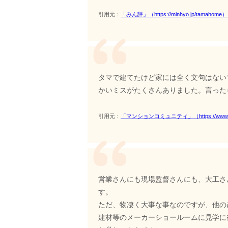
引用元：
「みん評」（https://minhyo.jp/tamahome）
タマで建てたけど家には全く文句はない
かいミスがたくさんありました。言った
引用元：
「マンションコミュニティ」（https://www.e-mans
営業さんにも現場監督さんにも、大工さ
す。
ただ、物凄く大事な事なのですが、他の
建材等のメーカーショールームに見学に