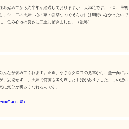
住み始めてから約半年が経過しておりますが、大満足です。正直、最初
し、シニアの夫婦中心の家の新築なのでそんなには期待いなかったので
に、住み心地の良さに二重に驚きました。（後略）
みんなが褒めてくれます。正直、小さなクロスの見本から、壁一面に広
が、妥協せずに、夫婦で何度も考え直した甲斐がありました。この壁の
気に気分が明るくなれるんです。
ice/feature_01）