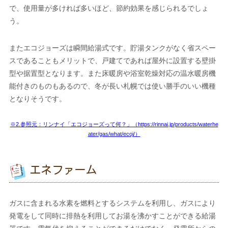
で、使用量が多ければ多いほど、節約効果を感じられるでしょ
う。
またエコジョーズは瞬間給湯式です。貯湯タンクがなく省スペー
スであることもメリットで、戸建てであれば屋外に設置する壁掛
型や据置型となります。また床暖房や浴室乾燥対応の温水暖房機
能付きのものもあるので、冬が長い札幌では使い勝手のいい機種
となりそうです。
※2.参照元：リンナイ「エコジョーズって何？」（https://rinnai.jp/products/waterhe
ater/gas/what/ecoj/）
エネファーム
ガスに含まれる水素を燃料とするシステムを利用し、ガスにより
発電をして同時に排熱を利用してお湯を沸かすことができる給湯