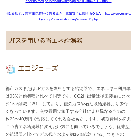
enecho.meti.go.jp/about/whitepaper/2012html/2-1-2.html）
※1.参照元：東京電気管理技術者協会「電気安全に関するQ＆A」 http://www.eme-to
kyo.or.jp/consultation/faq/answer34.php
ガスを用いる省エネ給湯器
エコジョーズ
都市ガスまたはLPガスを燃料とする給湯器で、エネルギー利用率
は95%と他機種と比べて同等です。CO2排出量は従来製品に比べ
約15%削減（※1）しており、他のガスや石油系給湯器より少な
くなっています。交換費用は施工する会社により異なるものの、
約25〜40万円で対応してくれる会社もあります。初期費用を抑え
つつ省エネ給湯器に変えたい方にも向いているでしょう。従来型
の給湯器と比べてガス代もおよそ約15％節約（※2）できるの