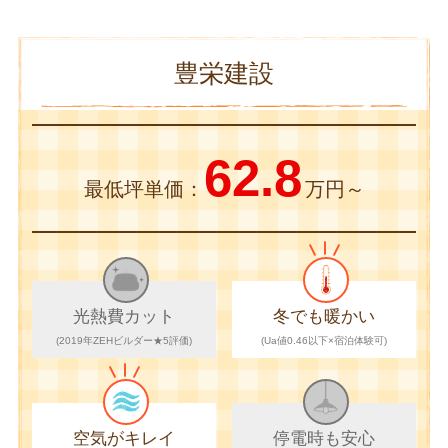
豊栄建設
62.8
最低坪単価：
万円～
光熱費カット
冬でも暖かい
(2019年ZEHビルダー★5評価)
(Ua値0.46以下×宿泊体験可)
空気がキレイ
停電時も安心