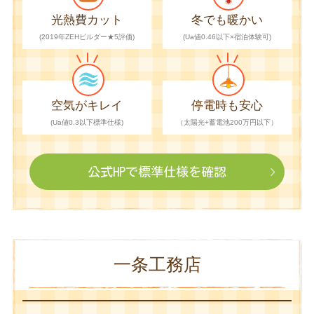
光熱費カット
冬でも暖かい
(2019年ZEHビルダー★5評価)
(Ua値0.46以下×宿泊体験可)
空気がキレイ
停電時も安心
(Ua値0.3以下標準仕様)
（太陽光+蓄電池200万円以下）
公式HPで
標準仕様を確認
一条工務店