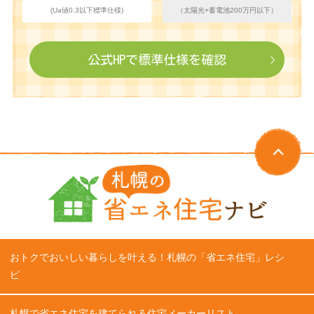
(Ua値0.3以下標準仕様)
（太陽光+蓄電池200万円以下）
公式HPで
標準仕様を確認
おトクでおいしい暮らしを叶える！札幌の「省エネ住宅」レシ
ピ
札幌で省エネ住宅を建てられる住宅メーカーリスト