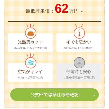
62
最低坪単価：
万円～
光熱費カット
冬でも暖かい
(2019年ZEHビルダー★5評価)
(Ua値0.46以下×宿泊体験可)
空気がキレイ
停電時も安心
(Ua値0.3以下標準仕様)
（太陽光+蓄電池200万円以下）
公式HPで
標準仕様を確認