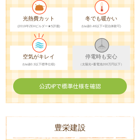
光熱費カット
冬でも暖かい
(2019年ZEHビルダー★5評価)
(Ua値0.46以下×宿泊体験可)
空気がキレイ
停電時も安心
(Ua値0.3以下標準仕様)
（太陽光+蓄電池200万円以下）
公式HPで
標準仕様を確認
豊栄建設