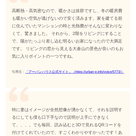
高断熱・高気密なので、暖かさは抜群ですし、冬の暖房費
も暖かい空気が逃げないので安く済みます。家を建てる前
に住んでいたマンションの時と光熱費がそんなに変わりな
くて、驚きました。 それから、2階をリビングにすること
で、陽がたっぷり差し込む明るいお家になったので大満足
です。 リビングの窓から見える大倉山の景色が良いのもお
気に入りポイントの一つですね。
引用元：
「アーバンハウス公式サイト」（https://urban-e.info/voice/5773/）
特に妻はイメージが全然想像が湧かなくて、それを説明す
るにしても僕も口下手なので説明が上手にできなく
て、、、。でも毎回、読み込むと3Dで見れるQRコードを
付けてくれていたので、すごくわかりやすかったです！あ