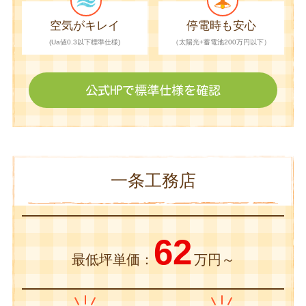
空気がキレイ
停電時も安心
(Ua値0.3以下標準仕様)
（太陽光+蓄電池200万円以下）
公式HPで
標準仕様を確認
一条工務店
62
最低坪単価：
万円～