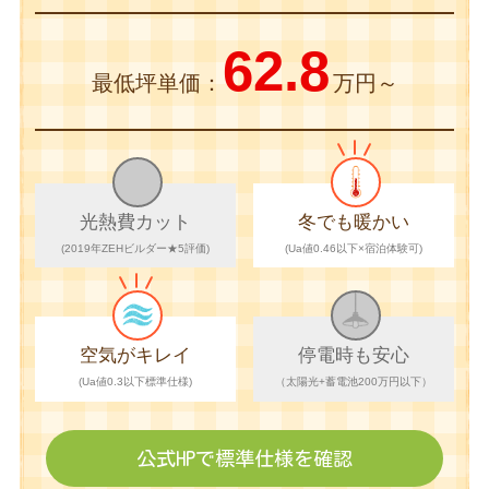
62.8
最低坪単価：
万円～
光熱費カット
冬でも暖かい
(2019年ZEHビルダー★5評価)
(Ua値0.46以下×宿泊体験可)
空気がキレイ
停電時も安心
(Ua値0.3以下標準仕様)
（太陽光+蓄電池200万円以下）
公式HPで
標準仕様を確認